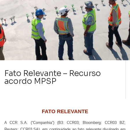
Fato Relevante – Recurso
acordo MPSP
FATO RELEVANTE
A CCR S.A. (“Companhia”) (B3: CCR03; Bloomberg: CCR03 BZ;
Reuters: CCR03.SA), em continuidade ao fato relevante divulgado em