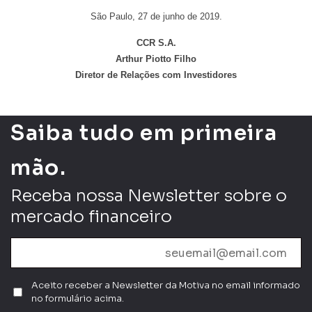
Li e concordo com os
Termos de Uso
e
Política de
São Paulo, 27 de junho de 2019.
Privacidade
CCR S.A.
Arthur Piotto Filho
Diretor de Relações com Investidores
Enviar
Saiba tudo em primeira
mão.
Receba nossa Newsletter sobre o
mercado financeiro
Aceito receber a Newsletter da Motiva no email informado
no formulário acima.