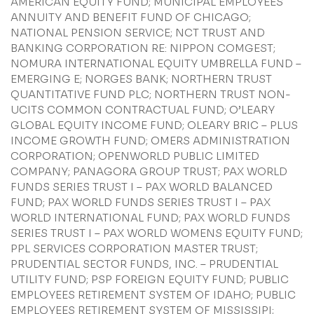
AMERICAN EQUITY FUND; MUNICIPAL EMPLOYEES
ANNUITY AND BENEFIT FUND OF CHICAGO;
NATIONAL PENSION SERVICE; NCT TRUST AND
BANKING CORPORATION RE: NIPPON COMGEST;
NOMURA INTERNATIONAL EQUITY UMBRELLA FUND –
EMERGING E; NORGES BANK; NORTHERN TRUST
QUANTITATIVE FUND PLC; NORTHERN TRUST NON-
UCITS COMMON CONTRACTUAL FUND; O’LEARY
GLOBAL EQUITY INCOME FUND; OLEARY BRIC – PLUS
INCOME GROWTH FUND; OMERS ADMINISTRATION
CORPORATION; OPENWORLD PUBLIC LIMITED
COMPANY; PANAGORA GROUP TRUST; PAX WORLD
FUNDS SERIES TRUST I – PAX WORLD BALANCED
FUND; PAX WORLD FUNDS SERIES TRUST I – PAX
WORLD INTERNATIONAL FUND; PAX WORLD FUNDS
SERIES TRUST I – PAX WORLD WOMENS EQUITY FUND;
PPL SERVICES CORPORATION MASTER TRUST;
PRUDENTIAL SECTOR FUNDS, INC. – PRUDENTIAL
UTILITY FUND; PSP FOREIGN EQUITY FUND; PUBLIC
EMPLOYEES RETIREMENT SYSTEM OF IDAHO; PUBLIC
EMPLOYEES RETIREMENT SYSTEM OF MISSISSIPI;