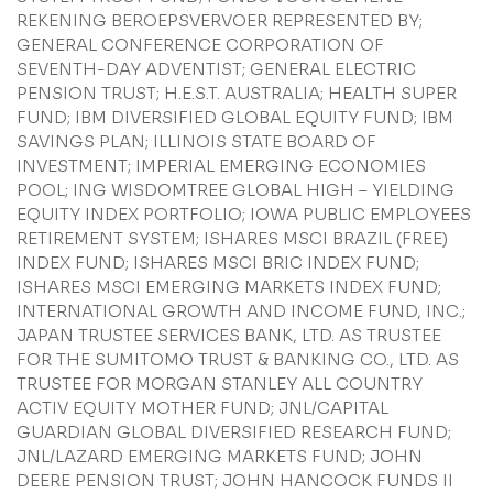
REKENING BEROEPSVERVOER REPRESENTED BY;
GENERAL CONFERENCE CORPORATION OF
SEVENTH-DAY ADVENTIST; GENERAL ELECTRIC
PENSION TRUST; H.E.S.T. AUSTRALIA; HEALTH SUPER
FUND; IBM DIVERSIFIED GLOBAL EQUITY FUND; IBM
SAVINGS PLAN; ILLINOIS STATE BOARD OF
INVESTMENT; IMPERIAL EMERGING ECONOMIES
POOL; ING WISDOMTREE GLOBAL HIGH – YIELDING
EQUITY INDEX PORTFOLIO; IOWA PUBLIC EMPLOYEES
RETIREMENT SYSTEM; ISHARES MSCI BRAZIL (FREE)
INDEX FUND; ISHARES MSCI BRIC INDEX FUND;
ISHARES MSCI EMERGING MARKETS INDEX FUND;
INTERNATIONAL GROWTH AND INCOME FUND, INC.;
JAPAN TRUSTEE SERVICES BANK, LTD. AS TRUSTEE
FOR THE SUMITOMO TRUST & BANKING CO., LTD. AS
TRUSTEE FOR MORGAN STANLEY ALL COUNTRY
ACTIV EQUITY MOTHER FUND; JNL/CAPITAL
GUARDIAN GLOBAL DIVERSIFIED RESEARCH FUND;
JNL/LAZARD EMERGING MARKETS FUND; JOHN
DEERE PENSION TRUST; JOHN HANCOCK FUNDS II