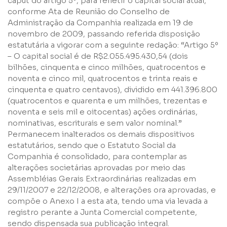
caput do artigo 5º, para refletir o capital social atual,
conforme Ata de Reunião do Conselho de
Administração da Companhia realizada em 19 de
novembro de 2009, passando referida disposição
estatutária a vigorar com a seguinte redação: “Artigo 5º
– O capital social é de R$2.055.495.430,54 (dois
bilhões, cinquenta e cinco milhões, quatrocentos e
noventa e cinco mil, quatrocentos e trinta reais e
cinquenta e quatro centavos), dividido em 441.396.800
(quatrocentos e quarenta e um milhões, trezentas e
noventa e seis mil e oitocentas) ações ordinárias,
nominativas, escriturais e sem valor nominal.”
Permanecem inalterados os demais dispositivos
estatutários, sendo que o Estatuto Social da
Companhia é consolidado, para contemplar as
alterações societárias aprovadas por meio das
Assembléias Gerais Extraordinárias realizadas em
29/11/2007 e 22/12/2008, e alterações ora aprovadas, e
compõe o Anexo I a esta ata, tendo uma via levada a
registro perante a Junta Comercial competente,
sendo dispensada sua publicação integral.