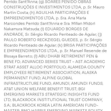
Penido Sant’Anna; (g) SOARES PENIDO OBRAS
CONSTRUÇÕES E INVESTIMENTOS LTDA, p. Sr. Mauro
Martin Costa; (h) AGUILHA PARTICIPAÇÕES E
EMPREENDIMENTOS LTDA, p. Sra. Ana Maria
Marcondes Penido Sant’Anna e Sra. Milian Midori
Nakamura Matsuda; (i) EDUARDO BORGES DE
ANDRADE, Sr. Sérgio Ricardo Penteado de Aguiar; (j)
PAULO ROBERTO RECKZIEGEL GUEDES, p. Sr. Sérgio
Ricardo Penteado de Aguiar; (k) BRISA PARTICIPAÇÕES
E EMPREENDIMENTOS LTDA., p. Sr. Manuel Resende de
Bissaya Barreto; (l) ABU DHABI RETIREMENT PEN &
BENE FD; ADVANCED SERIES TRUST – AST ACADEMIC
STRAT ASSET ALLOC PORTFOLIO; ALAMEDA COUNTY
EMPLOYEES RETIREMENT ASSOCIATION; ALASKA
PERMANENT FUND; ALPINE GLOBAL
INFRASTRUCTURE FUND; AMUNDI; AMUNDI FUNDS;
AT&T UNION WELFARE BENEFIT TRUST; BGI
EMERGING MARKETS STRATEGIC INSIGHTS FUND
LTD; BLACKROCK INSTITUTIONAL TRUST COMPANY,
S.A.; BLACKROCK KOREA LATIN AMERICAN FUND-
MASTER; BMO HARRIS EMERGING MARKETS EQUITY