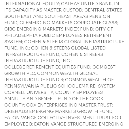
INTERNATIONAL EQUITY; CATHAY UNITED BANK, IN
ITS CAPACITY AS MASTER CUSTOD; CENTRAL STATES
SOUTHEAST AND SOUTHEAST AREAS PENSION
FUND; CI EMERGING MARKETS CORPORATE CLASS;
Nome
CIBC EMERGING MARKETS INDEX FUND; CITY OF
PHILADELPHIA PUBLIC EMPLOYEES RETIREMENT
SYSTEM; COHEN & STEERS GLOBAL INFRASTRUCTURE
E-mail
FUND, INC.; COHEN & STEERS GLOBAL LISTED
INFRASTRUCTURE FUND; COHEN & STREERS
INFRASTRUCTURE FUND, INC.;
Empresa
COLLEGE RETIREMENT EQUITIES FUND; COMGEST
GROWTH PLC; COMMONWEALTH GLOBAL
INFRASTRUCTURE FUND 3; COMMONWEALTH OF
Perfil
PENNSYLVANIA PUBLIC SCHOOL EMP. REI SYSTEM;
CORNELL UNIVERSITY; COUNTY EMPLOYEES
ANNUITY AND BENEFIT FUND OF THE COOK
COUNTY; COX ENTERPRISES INC MASTER TRUST;
Grupos
DRIEHAUS EMERGING MARKETS GROWTH FUND;
EATON VANCE COLLECTIVE INVESTMENT TRUST FOR
EMPLOYEE B; EATON VANCE STRUCTURED EMERGING