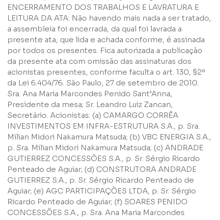
ENCERRAMENTO DOS TRABALHOS E LAVRATURA E
LEITURA DA ATA: Não havendo mais nada a ser tratado,
a assembleia foi encerrada, da qual foi lavrada a
presente ata, que lida e achada conforme, é assinada
por todos os presentes. Fica autorizada a publicação
da presente ata com omissão das assinaturas dos
acionistas presentes, conforme faculta o art. 130, §2º
da Lei 6.404/76. São Paulo, 27 de setembro de 2010.
Sra. Ana Maria Marcondes Penido Sant’Anna,
Presidente da mesa; Sr. Leandro Luiz Zancan,
Secretário. Acionistas: (a) CAMARGO CORRÊA
INVESTIMENTOS EM INFRA-ESTRUTURA S.A., p. Sra.
Milian Midori Nakamura Matsuda; (b) VBC ENERGIA S.A.,
p. Sra. Milian Midori Nakamura Matsuda; (c) ANDRADE
GUTIERREZ CONCESSÕES S.A., p. Sr. Sérgio Ricardo
Penteado de Aguiar; (d) CONSTRUTORA ANDRADE
GUTIERREZ S.A., p. Sr. Sérgio Ricardo Penteado de
Aguiar; (e) AGC PARTICIPAÇÕES LTDA, p. Sr. Sérgio
Ricardo Penteado de Aguiar; (f) SOARES PENIDO
CONCESSÕES S.A., p. Sra. Ana Maria Marcondes