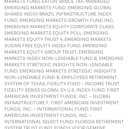
MARKETS FUND; EATON VANCE TAX-MANAGED
EMERGING MARKETS FUND; EMERGING GLOBAL
SHARES INDXX BRAZIL INFRASTRUCTURE INDEX
FUND; EMERGING MARKETS GROWTH FUND INC;
Li e concordo com os
Termos de Uso
e
Política de
EMERGING MARKETS EQUITY CORPORATE CLASS;
Privacidade
EMERGING MARKETS EQUITY POLL; EMERGING
MARKETS EQUITY TRUST 4; EMERGING MARKETS
SUDAN FREE EQUITY INDEX FUND; EMERGING
MARKETS EQUITY GROUP TRUST; EMERGING
MARKETS INDEX NON-LENDABLE FUND B; EMERGING
MARKETS STRETEGIC INSIGHTS NON-LENDABLE
Enviar
FUND; EMERGING MARKETS STRETEGIC INSIGHTS
NON-LENDABLE FUND B; EMPLOYEES RETIREMENT
SYSTEM OF TEXAS; FIDELITY FIXED – INCOME TRUST:
FIDELITY SERIES GLOBAL EX U.S. INDEX FUND; FIRST
AMERICAN INVESTMENT FUNDS, INC. – GLOBAL
INFRASTRUCTURE F; FIRST AMERICAN INVESTMENT
FUNDS, INC. – INTERNATIONAL FUND; FIRST
AMERICAN INVESTMENT FUNDS, INC. –
INTERNATIONAL SELECT FUND; FLORIDA RETIREMENT
SYSTEM TRUST FUND; FONDS VOOR GEMENE