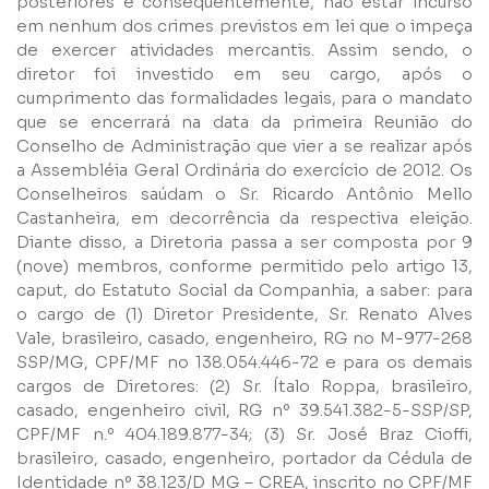
posteriores e conseqüentemente, não estar incurso
em nenhum dos crimes previstos em lei que o impeça
de exercer atividades mercantis. Assim sendo, o
diretor foi investido em seu cargo, após o
cumprimento das formalidades legais, para o mandato
que se encerrará na data da primeira Reunião do
Conselho de Administração que vier a se realizar após
a Assembléia Geral Ordinária do exercício de 2012. Os
Conselheiros saúdam o Sr. Ricardo Antônio Mello
Castanheira, em decorrência da respectiva eleição.
Diante disso, a Diretoria passa a ser composta por 9
(nove) membros, conforme permitido pelo artigo 13,
caput, do Estatuto Social da Companhia, a saber: para
o cargo de (1) Diretor Presidente, Sr. Renato Alves
Vale, brasileiro, casado, engenheiro, RG no M-977-268
SSP/MG, CPF/MF no 138.054.446-72 e para os demais
cargos de Diretores: (2) Sr. Ítalo Roppa, brasileiro,
casado, engenheiro civil, RG nº 39.541.382-5-SSP/SP,
CPF/MF n.º 404.189.877-34; (3) Sr. José Braz Cioffi,
brasileiro, casado, engenheiro, portador da Cédula de
Nome
Identidade nº 38.123/D MG – CREA, inscrito no CPF/MF