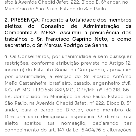
sito à Avenida Chedid Jafet, 222, Bloco B, 5º andar, no
Município de São Paulo, Estado de São Paulo.
2. PRESENÇA: Presente a totalidade dos membros
eleitos do Conselho de Administração da
Companhia.3. MESA: Assumiu a presidência dos
trabalhos o Sr. Francisco Caprino Neto, e como
secretário, o Sr. Marcus Rodrigo de Senna.
4. Os Conselheiros, por unanimidade e sem quaisquer
restrições, conforme atribuição prevista no Artigo 12,
inciso (i) do Estatuto Social da Companhia, aprovaram
por unanimidade, a eleição do Sr. Ricardo Antônio
Mello Castanheira, brasileiro, casado, engenheiro civil,
R.G. nº MG-1.190.558 SSP/MG, CPF/MF nº 130.218.186-
68, domiciliado no Município de São Paulo, Estado de
São Paulo, na Avenida Chedid Jafet, nº 222, Bloco B, 5º
andar, para o cargo de Diretor, como membro da
Diretoria sem designação específica. O diretor ora
eleito aceitou sua nomeação, declarando ter
conhecimento do art. 147 da Lei 6.404/76 e alterações