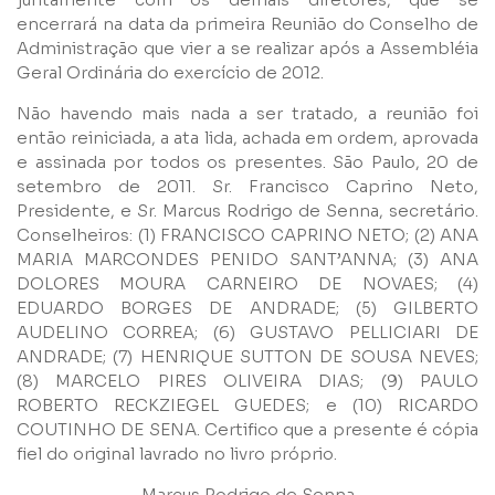
encerrará na data da primeira Reunião do Conselho de
Administração que vier a se realizar após a Assembléia
Geral Ordinária do exercício de 2012.
Não havendo mais nada a ser tratado, a reunião foi
então reiniciada, a ata lida, achada em ordem, aprovada
e assinada por todos os presentes. São Paulo, 20 de
setembro de 2011. Sr. Francisco Caprino Neto,
Presidente, e Sr. Marcus Rodrigo de Senna, secretário.
Conselheiros: (1) FRANCISCO CAPRINO NETO; (2) ANA
MARIA MARCONDES PENIDO SANT’ANNA; (3) ANA
DOLORES MOURA CARNEIRO DE NOVAES; (4)
EDUARDO BORGES DE ANDRADE; (5) GILBERTO
AUDELINO CORREA; (6) GUSTAVO PELLICIARI DE
ANDRADE; (7) HENRIQUE SUTTON DE SOUSA NEVES;
(8) MARCELO PIRES OLIVEIRA DIAS; (9) PAULO
ROBERTO RECKZIEGEL GUEDES; e (10) RICARDO
COUTINHO DE SENA. Certifico que a presente é cópia
fiel do original lavrado no livro próprio.
Marcus Rodrigo de Senna