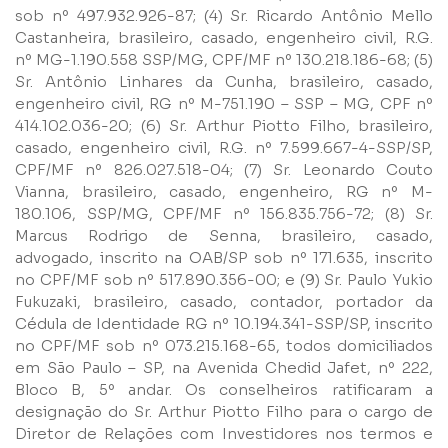
sob nº 497.932.926-87; (4) Sr. Ricardo Antônio Mello
Castanheira, brasileiro, casado, engenheiro civil, R.G.
E-mail
nº MG-1.190.558 SSP/MG, CPF/MF nº 130.218.186-68; (5)
Sr. Antônio Linhares da Cunha, brasileiro, casado,
engenheiro civil, RG nº M-751.190 – SSP – MG, CPF nº
Empresa
414.102.036-20; (6) Sr. Arthur Piotto Filho, brasileiro,
casado, engenheiro civil, R.G. nº 7.599.667-4-SSP/SP,
CPF/MF nº 826.027.518-04; (7) Sr. Leonardo Couto
Perfil
Vianna, brasileiro, casado, engenheiro, RG nº M-
180.106, SSP/MG, CPF/MF nº 156.835.756-72; (8) Sr.
Marcus Rodrigo de Senna, brasileiro, casado,
Grupos
advogado, inscrito na OAB/SP sob nº 171.635, inscrito
no CPF/MF sob nº 517.890.356-00; e (9) Sr. Paulo Yukio
Fukuzaki, brasileiro, casado, contador, portador da
Cédula de Identidade RG nº 10.194.341-SSP/SP, inscrito
no CPF/MF sob nº 073.215.168-65, todos domiciliados
em São Paulo – SP, na Avenida Chedid Jafet, nº 222,
Bloco B, 5º andar. Os conselheiros ratificaram a
Li e concordo com os
Termos de Uso
e
Política de
designação do Sr. Arthur Piotto Filho para o cargo de
Privacidade
Diretor de Relações com Investidores nos termos e