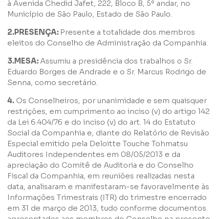
à Avenida Chedid Jafet, 222, Bloco B, 5º andar, no
Município de São Paulo, Estado de São Paulo.
2.PRESENÇA:
Presente a totalidade dos membros
eleitos do Conselho de Administração da Companhia.
3.MESA:
Assumiu a presidência dos trabalhos o Sr.
Eduardo Borges de Andrade e o Sr. Marcus Rodrigo de
Senna, como secretário.
4.
Os Conselheiros, por unanimidade e sem quaisquer
Nome
restrições, em cumprimento ao inciso (v) do artigo 142
da Lei 6.404/76 e do inciso (v) do art. 14 do Estatuto
Social da Companhia e, diante do Relatório de Revisão
E-mail
Especial emitido pela Deloitte Touche Tohmatsu
Auditores Independentes em 08/05/2013 e da
apreciação do Comitê de Auditoria e do Conselho
Empresa
Fiscal da Companhia, em reuniões realizadas nesta
data, analisaram e manifestaram-se favoravelmente às
Informações Trimestrais (ITR) do trimestre encerrado
Perfil
em 31 de março de 2013, tudo conforme documentos
apresentados aos membros do Conselho na presente