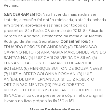
Reunião.
Grupos
5.ENCERRAMENTO:
Não havendo mais nada a ser
tratado, a reunião foi então reiniciada, a ata lida, achada
em ordem, aprovada e assinada por todos os
presentes. São Paulo, 08 de maio de 2013. Sr. Eduardo
Borges de Andrade, Presidente da mesa e Sr. Marcus
Rodrigo de Senna, Secretário.
Conselheiros:
(1)
EDUARDO BORGES DE ANDRADE; (2) FRANCISCO
Li e concordo com os
Termos de Uso
e
Política de
CAPRINO NETO; (3) ANA MARIA MARCONDES PENIDO
Privacidade
SANT’ANNA; (4) LUIZ CARLOS VIEIRA DA SILVA; (5)
FERNANDO AUGUSTO CAMARGO DE ARRUDA
BOTELHO; (6) HENRIQUE SUTTON DE SOUSA NEVES;
(7) LUIZ ALBERTO COLONNA ROSMAN; (8) LUIZ
ANÍBAL DE LIMA FERNANDES; (9) LUIZ ROBERTO
ORTIZ NASCIMENTO; (10) PAULO ROBERTO
Enviar
RECKZIEGEL GUEDES e (11) RICARDO COUTINHO DE
SENA.Certifico que a presente é cópia fiel do original
lavrado no livro próprio às fls 150 e 151.
Marcus Rodrigo de Senna