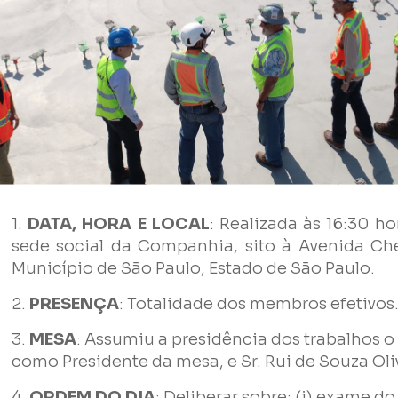
1.
DATA, HORA E LOCAL
: Realizada às 16:30 ho
sede social da Companhia, sito à Avenida Ched
Município de São Paulo, Estado de São Paulo.
2.
PRESENÇA
: Totalidade dos membros efetivos
Nome
3.
MESA
: Assumiu a presidência dos trabalhos 
como Presidente da mesa, e Sr. Rui de Souza Oli
E-mail
4.
ORDEM DO DIA
: Deliberar sobre: (i) exame d