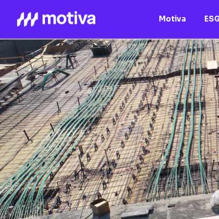
Motiva
ES
Motiva
Nossos Ativos