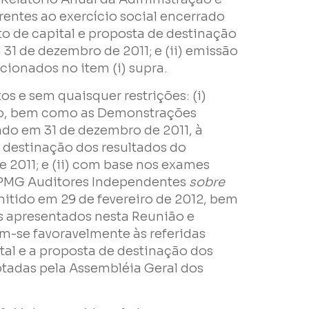
ntes ao exercício social encerrado
o de capital e proposta de destinação
 31 de dezembro de 2011; e (ii) emissão
ionados no item (i) supra.
s e sem quaisquer restrições: (i)
ão, bem como as Demonstrações
rado em 31 de dezembro de 2011, à
e destinação dos resultados do
 2011; e (ii) com base nos exames
PMG Auditores Independentes
sobre
mitido em 29 de fevereiro de 2012, bem
apresentados nesta Reunião e
-se favoravelmente às referidas
e
al e a proposta de destinação dos
otadas pela Assembléia Geral dos