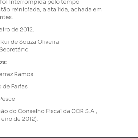
 foi interrompida pelo tempo
ntão reiniciada, a ata lida, achada em
ntes.
eiro de 2012.
ui de Souza Oliveira
Secretário
os:
erraz Ramos
o de Farias
 Pesce
nião do Conselho Fiscal da CCR S.A.,
reiro de 2012).