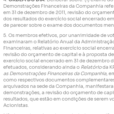
Demonstrações Financeiras da Companhia refere
em 31 de dezembro de 2011, revisão do orçament
Empresa
dos resultados do exercício social encerrado em
de parecer sobre o exame dos documentos menc
Perfil
5. Os membros efetivos, por unanimidade de voto
examinaram o Relatório Anual da Administraç
Financeiras, relativas ao exercício social encer
Grupos
revisão do orçamento de capital e à proposta d
exercício social encerrado em 31 de dezembro de
efetuados, considerando ainda o
Relatório
da K
as Demonstrações Financeiras da Companhia
, e
como respectivos documentos complementares 
arquivados na sede da Companhia, manifestaram
Li e concordo com os
Termos de Uso
e
Política de Privacidad
demonstrações, a revisão do orçamento de capit
resultados, que estão em condições de serem v
Acionistas.