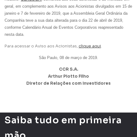
geral, em complemento aos Avisos aos Acionistas divulgados em 15 de
Empresa
janeiro e 7 de fevereiro de 2019, que a Assembleia Geral Ordinária da
Companhia teve a sua data alterada para o dia 22 de abril de 2019,
conforme Calendário Anual de Eventos Corporativos reapresentado
Perfil
nesta data.
Para acessar o Aviso aos Acionistas,
clique aqui
.
Grupos
São Paulo, 08 de março de 2019.
CCR S.A.
Arthur Piotto Filho
Diretor de Relações com Investidores
Li e concordo com os
Termos de Uso
e
Política de
Privacidade
Saiba tudo em primeira
mão.