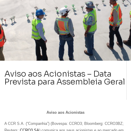
Aviso aos Acionistas – Data
Prevista para Assembleia Geral
Nome
Aviso aos Acionistas
E-mail
A CCR S.A. (“Companhia”) (Bovespa: CCRO3; Bloomberg: CCRO3BZ;
Reuters:
CCRO3.SA
) comunica aos seus acionistas e ao mercado em