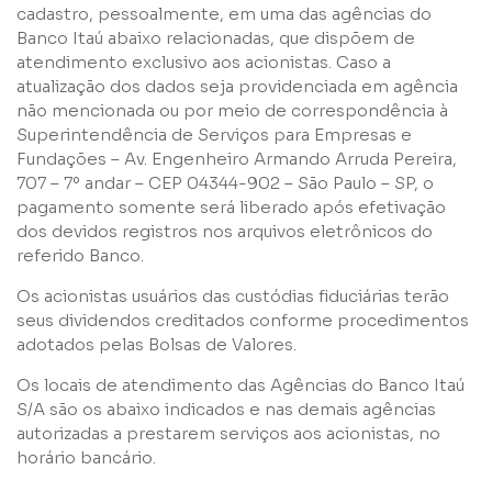
cadastro, pessoalmente, em uma das agências do
Banco Itaú abaixo relacionadas, que dispõem de
atendimento exclusivo aos acionistas. Caso a
Li e concordo com os
Termos de Uso
e
Política de
atualização dos dados seja providenciada em agência
Privacidade
não mencionada ou por meio de correspondência à
Superintendência de Serviços para Empresas e
Fundações – Av. Engenheiro Armando Arruda Pereira,
707 – 7º andar – CEP 04344-902 – São Paulo – SP, o
pagamento somente será liberado após efetivação
dos devidos registros nos arquivos eletrônicos do
Enviar
referido Banco.
Os acionistas usuários das custódias fiduciárias terão
seus dividendos creditados conforme procedimentos
adotados pelas Bolsas de Valores.
Os locais de atendimento das Agências do Banco Itaú
S/A são os abaixo indicados e nas demais agências
autorizadas a prestarem serviços aos acionistas, no
horário bancário.