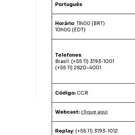
Português
Perfil
Horário
: 11h00 (BRT)
Grupos
10h00 (EDT)
Telefones
:
Brasil: (+55 11) 3193-1001
(+55 11) 2820-4001
Li e concordo com os
Termos de Uso
e
Política de Privacidad
Código:
CCR
Webcast:
clique aqui
Enviar
Replay
: (+55 11) 3193-1012