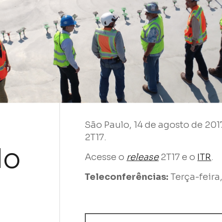
São Paulo, 14 de agosto de 201
Nome
2T17.
do
Acesse o
release
2T17 e o
ITR
.
E-mail
Teleconferências:
Terça-feira
Empresa