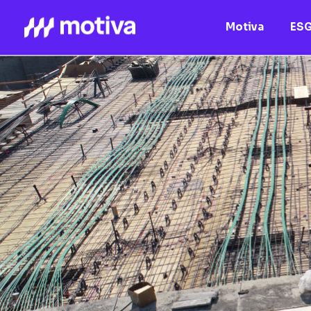
Motiva
ES
Motiva
Nossos Ativos