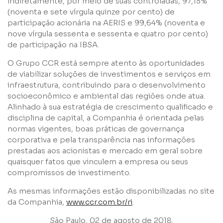
indiretamente, por meio de suas controladas, 97,15%
(noventa e sete vírgula quinze por cento) de
Grupos
participação acionária na AERIS e 99,64% (noventa e
nove vírgula sessenta e sessenta e quatro por cento)
de participação na IBSA.
O Grupo CCR está sempre atento às oportunidades
de viabilizar soluções de investimentos e serviços em
infraestrutura, contribuindo para o desenvolvimento
socioeconômico e ambiental das regiões onde atua.
Li e concordo com os
Termos de Uso
e
Política de
Alinhado à sua estratégia de crescimento qualificado e
Privacidade
disciplina de capital, a Companhia é orientada pelas
normas vigentes, boas práticas de governança
corporativa e pela transparência nas informações
prestadas aos acionistas e mercado em geral sobre
quaisquer fatos que vinculem a empresa ou seus
compromissos de investimento.
Enviar
As mesmas informações estão disponibilizadas no site
da Companhia,
www.ccr.com.br/ri
.
São Paulo, 02 de agosto de 2018.