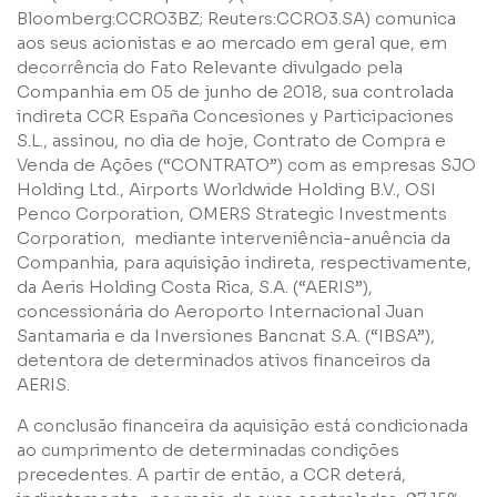
Bloomberg:CCRO3BZ; Reuters:CCRO3.SA) comunica
aos seus acionistas e ao mercado em geral que, em
decorrência do Fato Relevante divulgado pela
Companhia em 05 de junho de 2018, sua controlada
indireta CCR España Concesiones y Participaciones
S.L., assinou, no dia de hoje, Contrato de Compra e
Venda de Ações (“CONTRATO”) com as empresas SJO
Holding Ltd., Airports Worldwide Holding B.V., OSI
Penco Corporation, OMERS Strategic Investments
Corporation, mediante interveniência-anuência da
Nome
Companhia, para aquisição indireta, respectivamente,
da Aeris Holding Costa Rica, S.A. (“AERIS”),
concessionária do Aeroporto Internacional Juan
E-mail
Santamaria e da Inversiones Bancnat S.A. (“IBSA”),
detentora de determinados ativos financeiros da
AERIS.
Empresa
A conclusão financeira da aquisição está condicionada
ao cumprimento de determinadas condições
Perfil
precedentes. A partir de então, a CCR deterá,