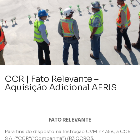
CCR | Fato Relevante –
Aquisição Adicional AERIS
FATO RELEVANTE
Para fins do disposto na Instrução CVM nº 358, a CCR
S.A. (“CCR”/”Companhia”) (B3:CCRO3;