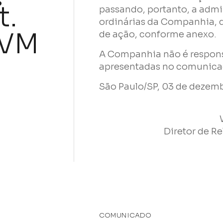
t.
passando, portanto, a admin
ordinárias da Companhia, 
CVM
de ação, conforme anexo.
A Companhia não é respons
apresentadas no comunica
São Paulo/SP, 03 de dezem
Diretor de R
Nome
E-mail
COMUNICADO