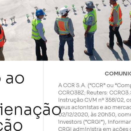
 ao
COMUNI
A CCR S.A. (“CCR” ou “Com
CCRO3BZ; Reuters: CCRO3.
Instrução CVM nº 358/02, 
lienação
seus acionistas e ao merca
02/12/2020, às 20h50, com
ção
lnvestors (“CRGI”), inform
CRGI administra em ações 