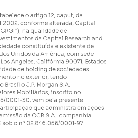
belece o artigo 12, caput, da
1.2002, conforme alterada, Capital
“CRGI”), na qualidade de
vestimentos da Capital Research and
dade constituída e existente de
ados Unidos da América, com sede
Los Angeles, Califórnia 90071, Estados
lidade de holding de sociedades
mento no exterior, tendo
 Brasil o J.P. Morgan S.A.
alores Mobiliários, inscrito no
e
05/0001-30, vem pela presente
articipação que administra em ações
e emissão da CCR S.A., companhia
E sob o nº 02.846.056/0001-97