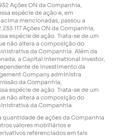
.932 Ações ON da Companhia,
ssa espécie de ação e, em
 acima mencionadas, passou a
02.233.117 Ações ON da Companhia,
sa espécie de ação. Trata-se de um
ue não altera a composição do
ministrativa da Companhia. Além da
da, a Capital International Investor,
dependente de investimento da
agement Company administra
missão da Companhia,
sa espécie de ação. Trata-se de um
ue não altera a composição do
ministrativa da Companhia.
a quantidade de ações da Companhia
tros valores mobiliários e
rivativos referenciados em tais