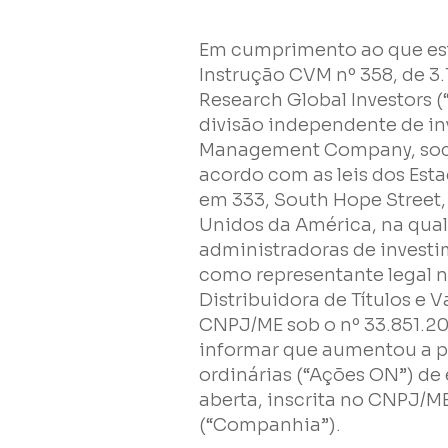
Empresa
Em cumprimento ao que esta
Instrução CVM nº 358, de 3.
Perfil
Research Global Investors (
divisão independente de in
Grupos
Management Company, socie
acordo com as leis dos Est
em 333, South Hope Street, 
Unidos da América, na qua
administradoras de investi
como representante legal no
Distribuidora de Títulos e V
Li e concordo com os
Termos de Uso
e
Política de Privacidad
CNPJ/ME sob o nº 33.851.2
informar que aumentou a p
ordinárias (“Ações ON”) d
aberta, inscrita no CNPJ/M
(“Companhia”).
Enviar