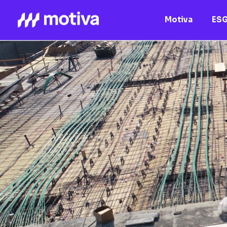
Motiva
ES
Motiva
Nossos Ativos