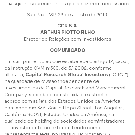
quaisquer esclarecimentos que se fizerem necessários.
São Paulo/SP, 29 de agosto de 2019.
CCR S.A.
Nome
ARTHUR PIOTTO FILHO
Diretor de Relações com Investidores
COMUNICADO
E-mail
Em cumprimento ao que estabelece o artigo 12, caput,
da Instrução CVM n°358, de 3.1.2002, conforme
Empresa
alterada,
Capital Research Global Investors
(“
CRGI
”),
na qualidade de divisão independente de
investimentos da Capital Research and Management
Company, sociedade constituída e existente de
Perfil
acordo com as leis dos Estados Unidos da América,
com sede em 333, South Hope Street, Los Angeles,
Califórnia 90071, Estados Unidos da América, na
Grupos
qualidade de holding de sociedades administradoras
de investimento no exterior, tendo como
representante legal no Brasil o J.P. Morgan S.A.