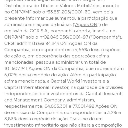
Distribuidora de Títulos e Valores Mobiliários, inscrito
no CNPJ/MF sob o °33.851.205/0001-30, vem pela
presente informar que aumentou a participação que
administra em ações ordinárias (‘
Ações ON
”) de
Li e concordo com os
Termos de Uso
e
Política de
emissão da CCR S.A., companhia aberta, inscrita no
Privacidade
CNPJ/MF sob o n°02.846.056/0001-97 (“
Companhia
”).
CRGI administrava 94.244.041 Ações ON da
Companhia, correspondentes a 4,66% dessa espécie
de ação e, em decorrência das operações acima
mencionadas, passou a administrar um total de
101.507.241 Ações ON da Companhia, que representam
Enviar
5,02% dessa espécie de ação. Além da participação
acima mencionada, a Capital World lnvestors e a
Capital International Investor, na qualidade de divisões
independentes de investimentos da Capital Research
and Management Company, administram,
respectivamente, 64.665.301 e 77.501.492 Ações ON
de emissão da Companhia, correspondentes a 3,2% e
3,83% dessa espécie de ação. Trata-se de um
investimento minoritário que não altera a composição