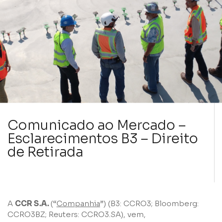
Comunicado ao Mercado –
Esclarecimentos B3 – Direito
de Retirada
A
CCR S.A.
(“
Companhia
”) (B3: CCRO3; Bloomberg:
CCRO3BZ; Reuters: CCRO3.SA), vem,