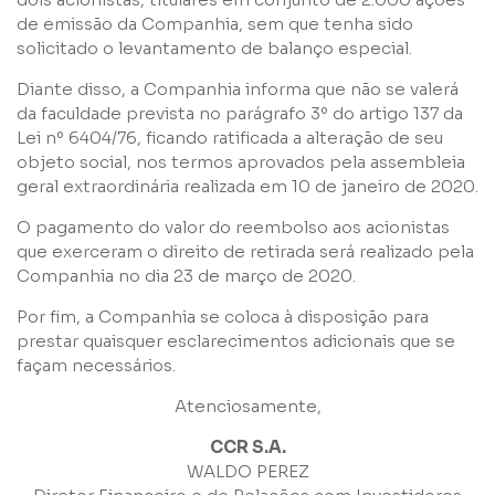
Grupos
de emissão da Companhia, sem que tenha sido
solicitado o levantamento de balanço especial.
Diante disso, a Companhia informa que não se valerá
da faculdade prevista no parágrafo 3º do artigo 137 da
Lei nº 6404/76, ficando ratificada a alteração de seu
objeto social, nos termos aprovados pela assembleia
geral extraordinária realizada em 10 de janeiro de 2020.
Li e concordo com os
Termos de Uso
e
Política de
Privacidade
O pagamento do valor do reembolso aos acionistas
que exerceram o direito de retirada será realizado pela
Companhia no dia 23 de março de 2020.
Por fim, a Companhia se coloca à disposição para
prestar quaisquer esclarecimentos adicionais que se
façam necessários.
Enviar
Atenciosamente,
CCR S.A.
WALDO PEREZ