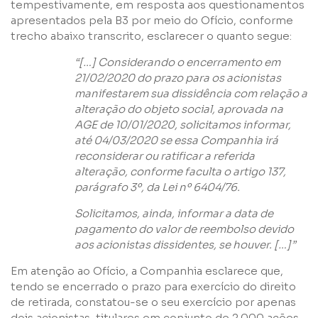
tempestivamente, em resposta aos questionamentos
apresentados pela B3 por meio do Ofício, conforme
trecho abaixo transcrito, esclarecer o quanto segue:
“[…] Considerando o encerramento em
21/02/2020 do prazo para os acionistas
manifestarem sua dissidência com relação a
alteração do objeto social, aprovada na
AGE de 10/01/2020, solicitamos informar,
Nome
até 04/03/2020 se essa Companhia irá
reconsiderar ou ratificar a referida
alteração, conforme faculta o artigo 137,
E-mail
parágrafo 3º, da Lei nº 6404/76.
Solicitamos, ainda, informar a data de
pagamento do valor de reembolso devido
Empresa
aos acionistas dissidentes, se houver. […]”
Em atenção ao Ofício, a Companhia esclarece que,
Perfil
tendo se encerrado o prazo para exercício do direito
de retirada, constatou-se o seu exercício por apenas
dois acionistas, titulares em conjunto de 2.000 ações