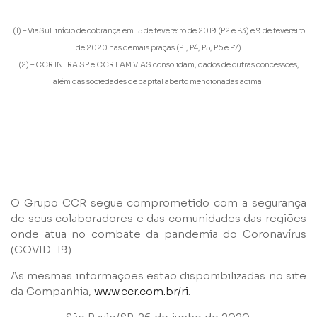
(1) – ViaSul: início de cobrança em 15 de fevereiro de 2019 (P2 e P3) e 9 de fevereiro
Grupos
de 2020 nas demais praças (P1, P4, P5, P6 e P7)
(2) – CCR INFRA SP e CCR LAM VIAS consolidam, dados de outras concessões,
além das sociedades de capital aberto mencionadas acima.
Li e concordo com os
Termos de Uso
e
Política de
Privacidade
O Grupo CCR segue comprometido com a segurança
de seus colaboradores e das comunidades das regiões
onde atua no combate da pandemia do Coronavírus
(COVID-19).
Enviar
As mesmas informações estão disponibilizadas no site
da Companhia,
www.ccr.com.br/ri
.