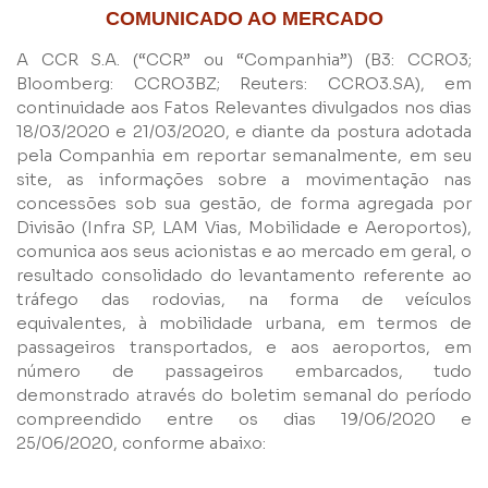
COMUNICADO AO MERCADO
A CCR S.A. (“CCR” ou “Companhia”) (B3: CCRO3;
Bloomberg: CCRO3BZ; Reuters: CCRO3.SA), em
continuidade aos Fatos Relevantes divulgados nos dias
18/03/2020 e 21/03/2020, e diante da postura adotada
pela Companhia em reportar semanalmente, em seu
site, as informações sobre a movimentação nas
concessões sob sua gestão, de forma agregada por
Divisão (Infra SP, LAM Vias, Mobilidade e Aeroportos),
Nome
comunica aos seus acionistas e ao mercado em geral, o
resultado consolidado do levantamento referente ao
tráfego das rodovias, na forma de veículos
equivalentes, à mobilidade urbana, em termos de
E-mail
passageiros transportados, e aos aeroportos, em
número de passageiros embarcados, tudo
demonstrado através do boletim semanal do período
Empresa
compreendido entre os dias 19/06/2020 e
25/06/2020, conforme abaixo:
Perfil