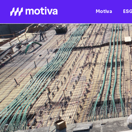
Motiva
ES
Motiva
Nossos Ativos