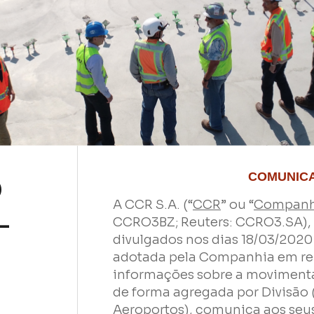
o
COMUNIC
A CCR S.A. (“
CCR
” ou “
Companh
–
CCRO3BZ; Reuters: CCRO3.SA), 
Nome
divulgados nos dias 18/03/2020 
adotada pela Companhia em rep
informações sobre a movimenta
E-mail
de forma agregada por Divisão (
Aeroportos), comunica aos seus