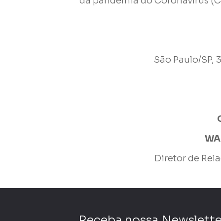
Enviar
da pandemia do Coronavírus (C
São Paulo/SP, 
WA
Diretor de Rel
Receba nossa Newslette