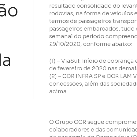
ão
Empresa
resultado consolidado do levan
rodovias, na forma de veículos
termos de passageiros transpor
Perfil
passageiros embarcados, tudo 
semanal do período compreendi
29/10/2020, conforme abaixo:
Grupos
da
(1) – ViaSul: início de cobrança 
de fevereiro de 2020 nas demais 
(2) – CCR INFRA SP e CCR LAM V
concessões, além das sociedad
acima.
Li e concordo com os
Termos de Uso
e
Política de Privacidad
O Grupo CCR segue compromet
colaboradores e das comunidad