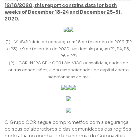
12/18/2020, this report contains data for both
weeks of December 18-24 and December 25-31,
Perfil
2020.
Grupos
(1) – ViaSul: início de cobrança em 15 de fevereiro de 2019 (P2
e P3) e 9 de fevereiro de 2020 nas demais praças (P1, P4, P5,
P6 e P7)
(2) – CCR INFRA SP e CCR LAM VIAS consolidam, dados de
outras concessões, além das sociedades de capital aberto
mencionadas acima.
Li e concordo com os
Termos de Uso
e
Política de
Privacidade
O Grupo CCR segue comprometido com a segurança
de seus colaboradores e das comunidades das regiões
Enviar
onde atua no combate da pandemia do Coronavírus