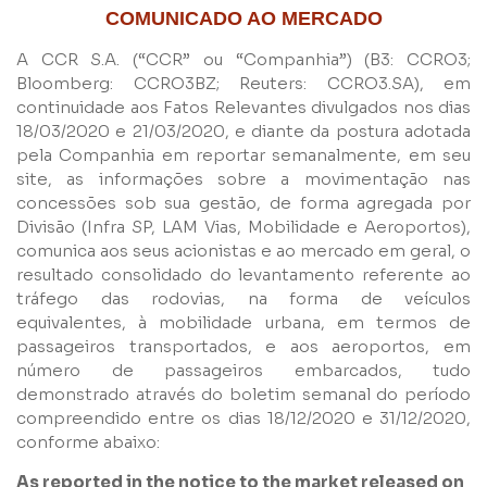
COMUNICADO AO MERCADO
A CCR S.A. (“CCR” ou “Companhia”) (B3: CCRO3;
Bloomberg: CCRO3BZ; Reuters: CCRO3.SA), em
continuidade aos Fatos Relevantes divulgados nos dias
18/03/2020 e 21/03/2020, e diante da postura adotada
pela Companhia em reportar semanalmente, em seu
site, as informações sobre a movimentação nas
concessões sob sua gestão, de forma agregada por
Divisão (Infra SP, LAM Vias, Mobilidade e Aeroportos),
comunica aos seus acionistas e ao mercado em geral, o
resultado consolidado do levantamento referente ao
tráfego das rodovias, na forma de veículos
Nome
equivalentes, à mobilidade urbana, em termos de
passageiros transportados, e aos aeroportos, em
número de passageiros embarcados, tudo
E-mail
demonstrado através do boletim semanal do período
compreendido entre os dias 18/12/2020 e 31/12/2020,
conforme abaixo:
Empresa
As reported in the notice to the market released on