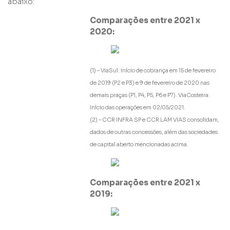
abaixo:
Comparações entre 2021 x
Nome
2020:
E-mail
(1) – ViaSul: início de cobrança em 15 de fevereiro
de 2019 (P2 e P3) e 9 de fevereiro de 2020 nas
Empresa
demais praças (P1, P4, P5, P6 e P7). ViaCosteira:
Início das operações em 02/05/2021.
(2) – CCR INFRA SP e CCR LAM VIAS consolidam,
Perfil
dados de outras concessões, além das sociedades
de capital aberto mencionadas acima.
Grupos
Comparações entre 2021 x
2019: