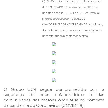
(1) – ViaSul: início de cobrança em 15 de fevereiro
de 2019 (P2 e P3) e 9 de fevereiro de 2020 nas
Li e concordo com os
Termos de Uso
e
Política de
Privacidade
demais praças (P1, P4, P5, P6 e P7)). ViaCosteira:
Início das operações em 02/05/2021.
(2) – CCR INFRA SP e CCR LAM VIAS consolidam,
dados de outras concessões, além das sociedades
de capital aberto mencionadas acima.
Enviar
O Grupo CCR segue comprometido com a
segurança de seus colaboradores e das
comunidades das regiões onde atua no combate
da pandemia do Coronavírus (COVID-19).