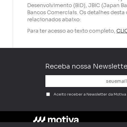
Desenvolvimento (BID), JBIC (Japan Ba
Bancos Comerciais. Os detalhes desta
relacionados abaixo:
Para ter acesso ao texto completo,
CLI
Enviar
Receba nossa Newslette
Aceito receber a Newsletter da Motiva 