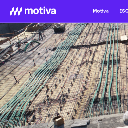
Motiva
ES
Motiva
Nossos Ativos