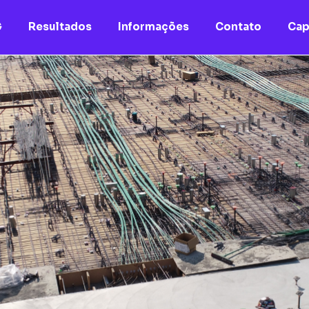
G
Resultados
Informações
Contato
Cap
Nome