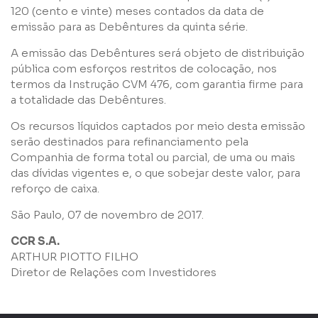
120 (cento e vinte) meses contados da data de
emissão para as Debêntures da quinta série.
A emissão das Debêntures será objeto de distribuição
pública com esforços restritos de colocação, nos
termos da Instrução CVM 476, com garantia firme para
a totalidade das Debêntures.
Li e concordo com os
Termos de Uso
e
Política de
Privacidade
Os recursos líquidos captados por meio desta emissão
serão destinados para refinanciamento pela
Companhia de forma total ou parcial, de uma ou mais
das dívidas vigentes e, o que sobejar deste valor, para
reforço de caixa.
São Paulo, 07 de novembro de 2017.
Enviar
CCR S.A.
ARTHUR PIOTTO FILHO
Diretor de Relações com Investidores