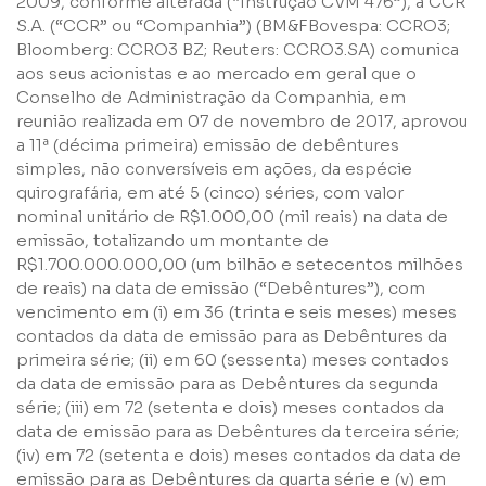
2009, conforme alterada (“Instrução CVM 476”), a CCR
S.A. (“CCR” ou “Companhia”) (BM&FBovespa: CCRO3;
Bloomberg: CCRO3 BZ; Reuters: CCRO3.SA) comunica
aos seus acionistas e ao mercado em geral que o
Conselho de Administração da Companhia, em
reunião realizada em 07 de novembro de 2017, aprovou
a 11ª (décima primeira) emissão de debêntures
simples, não conversíveis em ações, da espécie
Nome
quirografária, em até 5 (cinco) séries, com valor
nominal unitário de R$1.000,00 (mil reais) na data de
emissão, totalizando um montante de
E-mail
R$1.700.000.000,00 (um bilhão e setecentos milhões
de reais) na data de emissão (“Debêntures”), com
vencimento em (i) em 36 (trinta e seis meses) meses
Empresa
contados da data de emissão para as Debêntures da
primeira série; (ii) em 60 (sessenta) meses contados
da data de emissão para as Debêntures da segunda
Perfil
série; (iii) em 72 (setenta e dois) meses contados da
data de emissão para as Debêntures da terceira série;
(iv) em 72 (setenta e dois) meses contados da data de
Grupos
emissão para as Debêntures da quarta série e (v) em