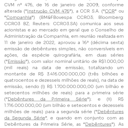
CVM nº 476, de 16 de janeiro de 2009, conforme
alterada (“
Instrução CVM 476
”), a CCR S.A. (“
CCR
” ou
“
Companhia
”) (BM&FBovespa: CCRO3; Bloomberg:
CCRO3 BZ; Reuters: CCRO3.SA) comunica aos seus
acionistas e ao mercado em geral que o Conselho de
Administração da Companhia, em reunião realizada em
11 de janeiro de 2022, aprovou a 16ª (décima sexta)
emissão de debêntures simples, não conversíveis em
ações, da espécie quirografária, em duas séries
(“
Emissão
”), com valor nominal unitário de R$1.000,00
(mil reais) na data de emissão, totalizando um
montante de R$ 3.416.000.000,00 (três bilhões e
quatrocentos e dezesseis milhões de reais), na data de
emissão, sendo (i) R$ 1.700.000.000,00 (um bilhão e
setecentos milhões de reais) para a primeira série
(“
Debêntures da Primeira Série
”); e (ii) R$
1.716.000.000,00 (um bilhão e setecentos e dezesseis
milhões de reais) para a segunda série (“
Debêntures
da Segunda Série
”, e quando em conjunto com as
Debêntures da Primeira Série, as “
Debêntures
”). As