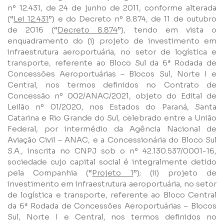
nº 12.431, de 24 de junho de 2011, conforme alterada
(“
Lei 12.431
”) e do Decreto nº 8.874, de 11 de outubro
de 2016 (“
Decreto 8.874
”), tendo em vista o
enquadramento do (i) projeto de investimento em
infraestrutura aeroportuária, no setor de logística e
transporte, referente ao Bloco Sul da 6ª Rodada de
Concessões Aeroportuárias – Blocos Sul, Norte I e
Central, nos termos definidos no Contrato de
Concessão nº 002/ANAC/2021, objeto do Edital de
Leilão nº 01/2020, nos Estados do Paraná, Santa
Catarina e Rio Grande do Sul, celebrado entre a União
Nome
Federal, por intermédio da Agência Nacional de
Aviação Civil – ANAC, e a Concessionária do Bloco Sul
S.A., inscrita no CNPJ sob o nº 42.130.537/0001-16,
E-mail
sociedade cujo capital social é integralmente detido
pela Companhia (“
Projeto 1
”); (ii) projeto de
investimento em infraestrutura aeroportuária, no setor
Empresa
de logística e transporte, referente ao Bloco Central
da 6ª Rodada de Concessões Aeroportuárias – Blocos
Sul, Norte I e Central, nos termos definidos no
Perfil