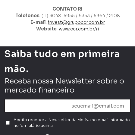
CONTATO RI
Telefones
: (11) 3048-5955 / 6353 / 5964 / 2108
E-mail
:
invest@grupoccr.com.br
Website
:
www.ccr.com.br/ri
Saiba tudo em primeira
mão.
Receba nossa Newsletter sobre o
mercado financeiro
Aceito receber a Newsletter da Motiva no email informado
no formulário acima.