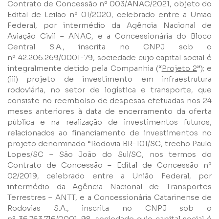
Contrato de Concessão nº 003/ANAC/2021, objeto do
Edital de Leilão nº 01/2020, celebrado entre a União
Federal, por intermédio da Agência Nacional de
Grupos
Aviação Civil – ANAC, e a Concessionária do Bloco
Central S.A., inscrita no CNPJ sob o
nº 42.206.269/0001-79, sociedade cujo capital social é
integralmente detido pela Companhia (“
Projeto 2
”); e
(iii) projeto de investimento em infraestrutura
rodoviária, no setor de logística e transporte, que
consiste no reembolso de despesas efetuadas nos 24
Li e concordo com os
Termos de Uso
e
Política de
meses anteriores à data de encerramento da oferta
Privacidade
pública e na realização de investimentos futuros,
relacionados ao financiamento de investimentos no
projeto denominado “Rodovia BR-101/SC, trecho Paulo
Lopes/SC – São João do Sul/SC, nos termos do
Contrato de Concessão – Edital de Concessão nº
02/2019, celebrado entre a União Federal, por
intermédio da Agência Nacional de Transportes
Enviar
Terrestres – ANTT, e a Concessionária Catarinense de
Rodovias S.A., inscrita no CNPJ sob o
nº 36.763.716/0001-98, sociedade cujo capital social é