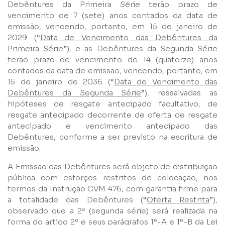
Debêntures da Primeira Série terão prazo de
vencimento de 7 (sete) anos contados da data de
emissão, vencendo, portanto, em 15 de janeiro de
2029 (“
Data de Vencimento das Debêntures da
Primeira Série
”), e as Debêntures da Segunda Série
terão prazo de vencimento de 14 (quatorze) anos
contados da data de emissão, vencendo, portanto, em
15 de janeiro de 2036 (“
Data de Vencimento das
Debêntures da Segunda Série
”), ressalvadas as
hipóteses de resgate antecipado facultativo, de
resgate antecipado decorrente de oferta de resgate
antecipado e vencimento antecipado das
Debêntures, conforme a ser previsto na escritura de
emissão.
A Emissão das Debêntures será objeto de distribuição
pública com esforços restritos de colocação, nos
termos da Instrução CVM 476, com garantia firme para
a totalidade das Debêntures (“
Oferta Restrita
”),
observado que a 2ª (segunda série) será realizada na
forma do artigo 2º e seus parágrafos 1º-A e 1º-B da Lei