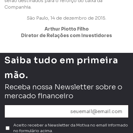
serão destinados para o reforço do caixa da
Li e concordo com os
Termos de Uso
e
Política de
Companhia.
Privacidade
São Paulo, 14 de dezembro de 2015.
Arthur Piotto Filho
Diretor de Relações com Investidores
Enviar
Saiba tudo em primeira
mão.
Receba nossa Newsletter sobre o
mercado financeiro
Aceito receber a Newsletter da Motiva no email informado
no formulário acima.