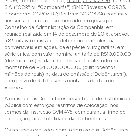
2009, conforme alterada (“
Instrução CVM 476
“), a CCR
S.A. (“
CCR
” ou “
Companhia
“) (BM&FBovespa: CCRO3;
Nome
Bloomberg: CCRO3 BZ; Reuters: CCRO3.SA) comunica
aos seus acionistas e ao mercado em geral que o
Conselho de Administração da Companhia, em
E-mail
reunião realizada em 14 de dezembro de 2015, aprovou
a 8ª (oitava) emissão de debêntures simples, não
conversíveis em ações, da espécie quirografária, em
Empresa
série única, com valor nominal unitário de R$10.000,00
(dez mil reais) na data de emissão, totalizando um
montante de R$400.000.000,00 (quatrocentos
Perfil
milhões de reais) na data de emissão (“
Debêntures
“),
com prazo de 3 (três) anos contados da data de
emissão.
Grupos
A emissão das Debêntures será objeto de distribuição
pública com esforços restritos de colocação, nos
termos da Instrução CVM 476, com garantia firme de
colocação para a totalidade das Debêntures.
Os recursos captados com a emissão das Debêntures