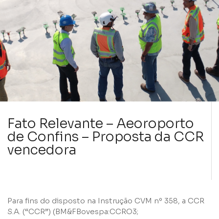
Fato Relevante – Aeoroporto
de Confins – Proposta da CCR
vencedora
Para fins do disposto na Instrução CVM nº 358, a CCR
S.A. (“CCR”) (BM&FBovespa:CCRO3;