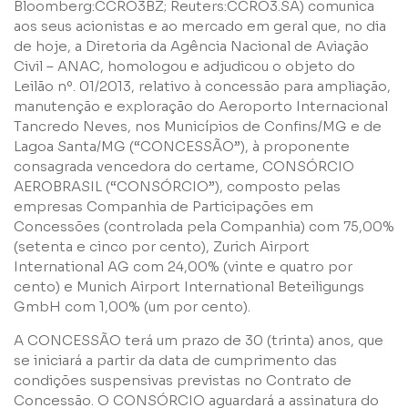
Bloomberg:CCRO3BZ; Reuters:CCRO3.SA) comunica
Nome
aos seus acionistas e ao mercado em geral que, no dia
de hoje, a Diretoria da Agência Nacional de Aviação
Civil – ANAC, homologou e adjudicou o objeto do
E-mail
Leilão nº. 01/2013, relativo à concessão para ampliação,
manutenção e exploração do Aeroporto Internacional
Tancredo Neves, nos Municípios de Confins/MG e de
Empresa
Lagoa Santa/MG (“CONCESSÃO”), à proponente
consagrada vencedora do certame, CONSÓRCIO
AEROBRASIL (“CONSÓRCIO”), composto pelas
empresas Companhia de Participações em
Perfil
Concessões (controlada pela Companhia) com 75,00%
(setenta e cinco por cento), Zurich Airport
International AG com 24,00% (vinte e quatro por
Grupos
cento) e Munich Airport International Beteiligungs
GmbH com 1,00% (um por cento).
A CONCESSÃO terá um prazo de 30 (trinta) anos, que
se iniciará a partir da data de cumprimento das
condições suspensivas previstas no Contrato de
Concessão. O CONSÓRCIO aguardará a assinatura do