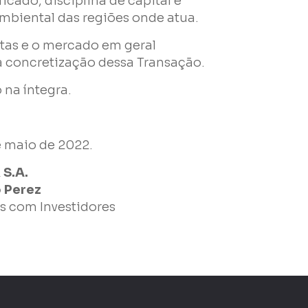
icado, disciplina de capital e
biental das regiões onde atua.
tas e o mercado em geral
 concretização dessa Transação.
na íntegra.
e maio de 2022.
S.A.
 Perez
s com Investidores