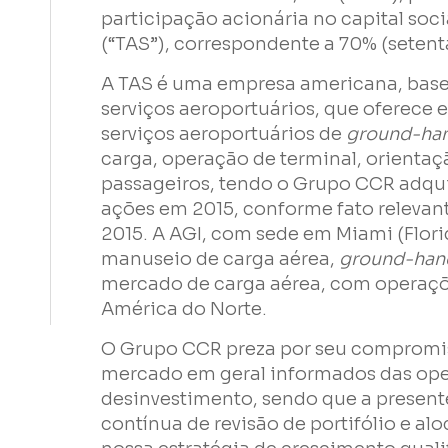
participação acionária no capital socia
Empresa
(“TAS”), correspondente a 70% (setent
A TAS é uma empresa americana, base
Perfil
serviços aeroportuários, que oferece e
serviços aeroportuários de
ground-han
carga, operação de terminal, orientaç
Grupos
passageiros, tendo o Grupo CCR adqui
ações em 2015, conforme fato relevan
2015. A AGI, com sede em Miami (Florid
manuseio de carga aérea,
ground-han
mercado de carga aérea, com operaçõ
América do Norte.
Li e concordo com os
Termos de Uso
e
Política de Privacidad
O Grupo CCR preza por seu compromiss
mercado em geral informados das ope
desinvestimento, sendo que a presente
contínua de revisão de portifólio e al