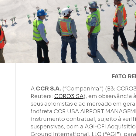
FATO RE
A
CCR S.A.
(“Companhia”) (B3: CCRO3
Reuters:
CCRO3.SA
), em observância 
Nome
seus acionistas e ao mercado em geral
indireta CCR USA AIRPORT MANAGEMEN
instrumento contratual, sujeito à ver
E-mail
suspensivas, com a AGI-CFI Acquisitio
Ground International, LLC (“AGI”), par