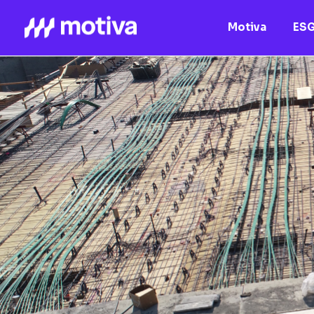
Motiva
ES
Motiva
Nossos Ativos