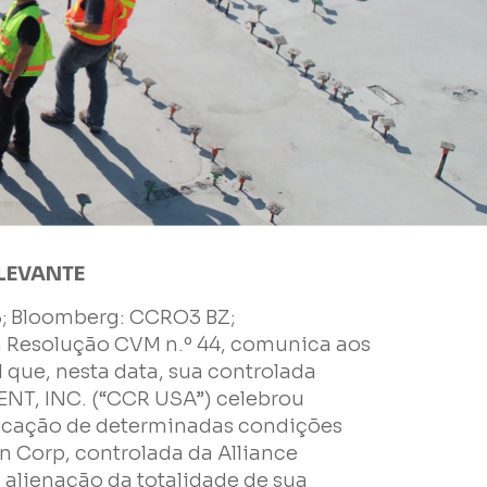
LEVANTE
; Bloomberg: CCRO3 BZ;
à Resolução CVM n.º 44, comunica aos
 que, nesta data, sua controlada
T, INC. (“CCR USA”) celebrou
ificação de determinadas condições
n Corp, controlada da Alliance
a alienação da totalidade de sua