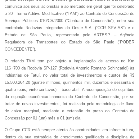
comunica aos seus acionistas e ao mercado em geral que foi celebrado
o 20º Termo Aditivo Modificativo (“TAM”) ao Contrato de Concessão de
Serviços Públicos 010/CR/2000 (“Contrato de Concessão”), entre sua
Nome
controlada Rodovias Integradas do Oeste S.A. (“CCR SPVIAS”) e o
Estado de São Paulo, representado pela ARTESP – Agência
Reguladora de Transportes do Estado de São Paulo (“PODER
E-mail
CONCEDENTE”).
O referido TAM tem por objeto a implantação de acesso no Km
Empresa
116+700 da Rodovia SP-127 (Rodovia Antonio Romano Schincariol) às
indústrias de Tatuí, no valor total de investimentos e custos de R$
15.500.264,20 (quinze milhões, quinhentos mil, duzentos e sessenta e
Perfil
quatro reais, vinte centavos) – base abril. A recomposição do equilíbrio
da equação econômico-financeira do Contrato de Concessão, por se
tratar de novos investimentos, foi realizada pela metodologia de fluxo
Grupos
de caixa marginal, mediante a extensão do prazo do Contrato de
Concessão por 01 (um) mês e 01 (um) dia.
O Grupo CCR está sempre atento às oportunidades em infraestrutura,
dentro da sua estratégia de crescimento qualificado e disciplina de