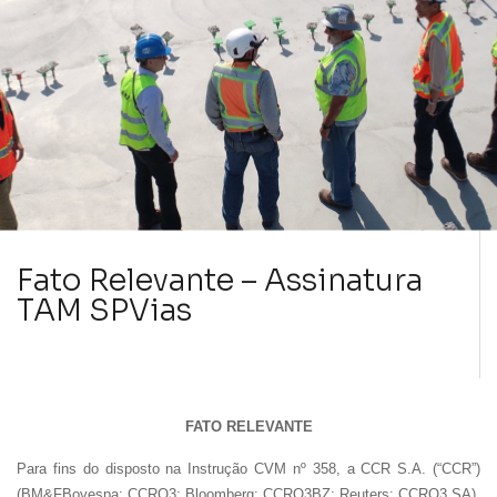
Fato Relevante – Assinatura
TAM SPVias
FATO RELEVANTE
Para fins do disposto na Instrução CVM nº 358, a CCR S.A. (“CCR”)
(BM&FBovespa: CCRO3; Bloomberg: CCRO3BZ; Reuters: CCRO3.SA),