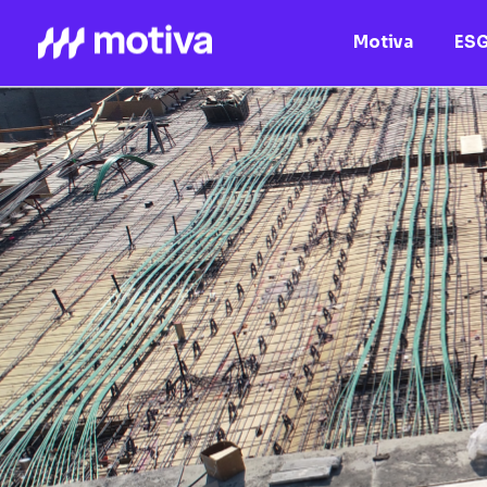
Motiva
ES
Motiva
Nossos Ativos