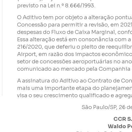
previsto na Lei n.º 8.666/1993.
O Aditivo tem por objeto a alteração pontu
Concessão para permitir a revisão, em 2021
despesas do Fluxo de Caixa Marginal, conf
Essa alteração está em consonância com 
216/2020, que deferiu o pleito de reequilíb
Li e concordo com os
Termos de Uso
e
Política de Privacidad
Airport, em razão dos impactos econômico
setor de concessões aeroportuárias no ano 
comunicado ao mercado pela Companhia 
A assinatura do Aditivo ao Contrato de Co
Enviar
mais uma importante etapa do planejamen
visa o seu crescimento qualificado e agrega
São Paulo/SP, 26 de
CCR S.
Waldo P