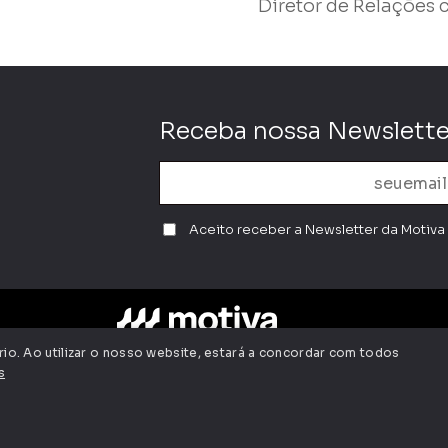
Diretor de Relações 
Receba nossa Newslette
Aceito receber a Newsletter da Motiva 
rio. Ao utilizar o nosso website, estará a concordar com todos
s
Termos de Uso
Política de Privacidade
Política de Cookies
 Cardoso, 8.501, 5º andar, Pinheiros, São Paulo/SP - CEP 05
Motiva