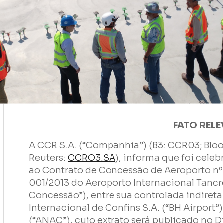
Nome
E-mail
FATO REL
A CCR S.A. (“Companhia”) (B3: CCR03; Bl
Empresa
Reuters:
CCRO3.SA
), informa que foi celeb
ao Contrato de Concessão de Aeroporto nº
001/2013 do Aeroporto Internacional Tanc
Perfil
Concessão”), entre sua controlada indiret
Internacional de Confins S.A. (“BH Airport”
(“ANAC”), cujo extrato será publicado no D
Grupos