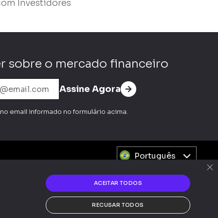
com Investidores
r sobre o mercado financeiro
Assine Agora
no email informado no formulário acima.
Português
×
ACEITAR TODOS
425-070 • © 2025
RECUSAR TODOS
Powered by MZ