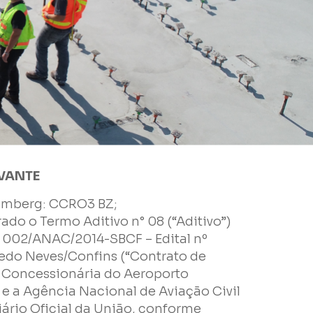
EVANTE
oomberg: CCRO3 BZ;
rado o Termo Aditivo n° 08 (“Aditivo”)
 002/ANAC/2014-SBCF – Edital nº
redo Neves/Confins (“Contrato de
a Concessionária do Aeroporto
) e a Agência Nacional de Aviação Civil
iário Oficial da União, conforme