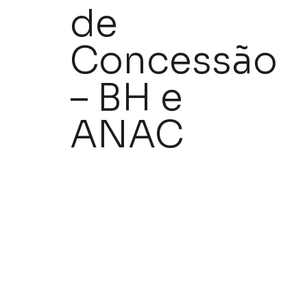
de
Concessão
– BH e
ANAC