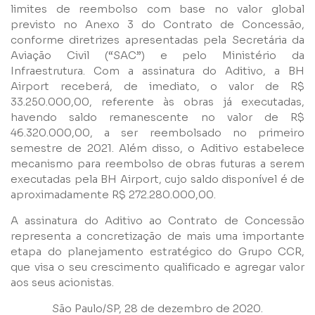
limites de reembolso com base no valor global
previsto no Anexo 3 do Contrato de Concessão,
Grupos
conforme diretrizes apresentadas pela Secretária da
Aviação Civil (“SAC”) e pelo Ministério da
Infraestrutura. Com a assinatura do Aditivo, a BH
Airport receberá, de imediato, o valor de R$
33.250.000,00, referente às obras já executadas,
havendo saldo remanescente no valor de R$
46.320.000,00, a ser reembolsado no primeiro
semestre de 2021. Além disso, o Aditivo estabelece
Li e concordo com os
Termos de Uso
e
Política de
mecanismo para reembolso de obras futuras a serem
Privacidade
executadas pela BH Airport, cujo saldo disponível é de
aproximadamente R$ 272.280.000,00.
A assinatura do Aditivo ao Contrato de Concessão
representa a concretização de mais uma importante
etapa do planejamento estratégico do Grupo CCR,
Enviar
que visa o seu crescimento qualificado e agregar valor
aos seus acionistas.
São Paulo/SP, 28 de dezembro de 2020.