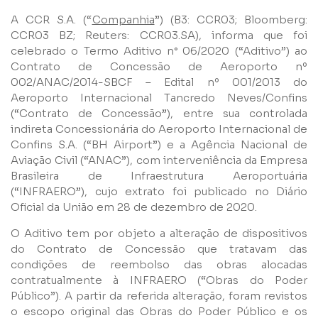
A CCR S.A. (“
Companhia
”) (B3: CCR03; Bloomberg:
CCR03 BZ; Reuters: CCR03.SA), informa que foi
celebrado o Termo Aditivo n° 06/2020 (“Aditivo”) ao
Contrato de Concessão de Aeroporto nº
002/ANAC/2014-SBCF – Edital nº 001/2013 do
Aeroporto Internacional Tancredo Neves/Confins
(“Contrato de Concessão”), entre sua controlada
indireta Concessionária do Aeroporto Internacional de
Confins S.A. (“BH Airport”) e a Agência Nacional de
Nome
Aviação Civil (“ANAC”), com interveniência da Empresa
Brasileira de Infraestrutura Aeroportuária
(“INFRAERO”), cujo extrato foi publicado no Diário
Oficial da União em 28 de dezembro de 2020.
E-mail
O Aditivo tem por objeto a alteração de dispositivos
do Contrato de Concessão que tratavam das
Empresa
condições de reembolso das obras alocadas
contratualmente à INFRAERO (“Obras do Poder
Público”). A partir da referida alteração, foram revistos
Perfil
o escopo original das Obras do Poder Público e os