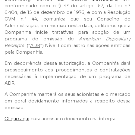
conformidade com o § 4º do artigo 157, da Lei n.º
6.404, de 15 de dezembro de 1976, e com a Resolução
CVM n.º 44, comunica que seu Conselho de
Nome
Administração, em reunião nesta data, deliberou que a
Companhia inicie tratativas para adoção de um
programa de emissão de
American Depositary
E-mail
Receipts
(“
ADR
”) Nível I com lastro nas ações emitidas
pela Companhia.
Empresa
Em decorrência dessa autorização, a Companhia dará
prosseguimento aos procedimentos e contratações
necessárias à implementação de um programa de
Perfil
ADR.
A Companhia manterá os seus acionistas e o mercado
em geral devidamente informados a respeito dessa
Grupos
emissão.
Clique aqui
para acessar o documento na íntegra.