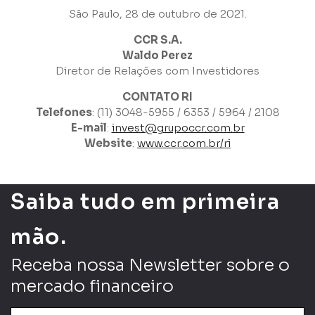
São Paulo, 28 de outubro de 2021.
Li e concordo com os
Termos de Uso
e
Política de
CCR S.A.
Privacidade
Waldo Perez
Diretor de Relações com Investidores
CONTATO RI
Telefones
: (11) 3048-5955 / 6353 / 5964 / 2108
E-mail
:
invest@grupoccr.com.br
Website
:
www.ccr.com.br/ri
Enviar
Saiba tudo em primeira
mão.
Receba nossa Newsletter sobre o
mercado financeiro