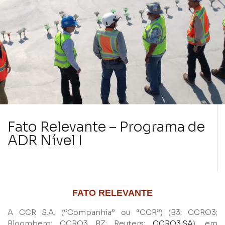
Fato Relevante – Programa de
ADR Nível I
FATO RELEVANTE
A CCR S.A. (“Companhia” ou “CCR”) (B3: CCRO3;
Bloomberg: CCRO3 BZ; Reuters:
CCRO3.SA
), em