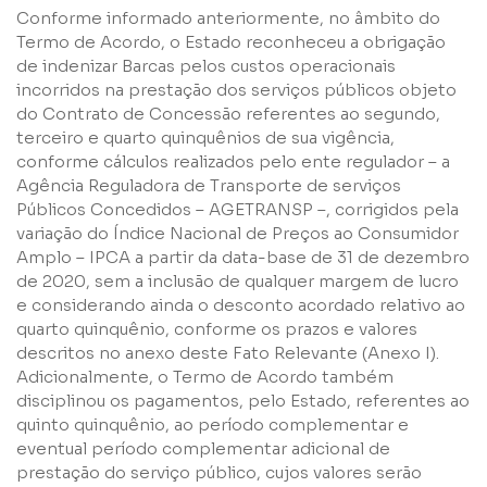
Conforme informado anteriormente, no âmbito do
Empresa
Termo de Acordo, o Estado reconheceu a obrigação
de indenizar Barcas pelos custos operacionais
incorridos na prestação dos serviços públicos objeto
Perfil
do Contrato de Concessão referentes ao segundo,
terceiro e quarto quinquênios de sua vigência,
conforme cálculos realizados pelo ente regulador – a
Grupos
Agência Reguladora de Transporte de serviços
Públicos Concedidos – AGETRANSP –, corrigidos pela
variação do Índice Nacional de Preços ao Consumidor
Amplo – IPCA a partir da data-base de 31 de dezembro
de 2020, sem a inclusão de qualquer margem de lucro
e considerando ainda o desconto acordado relativo ao
quarto quinquênio, conforme os prazos e valores
Li e concordo com os
Termos de Uso
e
Política de
descritos no anexo deste Fato Relevante (Anexo I).
Privacidade
Adicionalmente, o Termo de Acordo também
disciplinou os pagamentos, pelo Estado, referentes ao
quinto quinquênio, ao período complementar e
eventual período complementar adicional de
prestação do serviço público, cujos valores serão