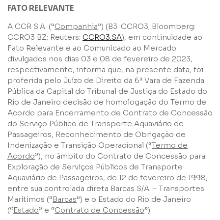
FATO RELEVANTE
A CCR S.A. (“
Companhia
”) (B3: CCRO3; Bloomberg:
CCRO3 BZ; Reuters:
CCRO3.SA
), em continuidade ao
Fato Relevante e ao Comunicado ao Mercado
divulgados nos dias 03 e 08 de fevereiro de 2023,
respectivamente, informa que, na presente data, foi
proferida pelo Juízo de Direito da 6ª Vara de Fazenda
Pública da Capital do Tribunal de Justiça do Estado do
Rio de Janeiro decisão de homologação do Termo de
Acordo para Encerramento de Contrato de Concessão
do Serviço Público de Transporte Aquaviário de
Passageiros, Reconhecimento de Obrigação de
Indenização e Transição Operacional (“
Termo de
Acordo
”), no âmbito do Contrato de Concessão para
Nome
Exploração de Serviços Públicos de Transporte
Aquaviário de Passageiros, de 12 de fevereiro de 1998,
entre sua controlada direta Barcas S/A. – Transportes
E-mail
Marítimos (“
Barcas
”) e o Estado do Rio de Janeiro
(“
Estado
” e “
Contrato de Concessão
”).