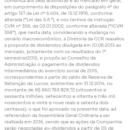
comunica aos seus acionistas e ao mercado em geral,
Nome
em cumprimento às disposições do parágrafo 4º do
artigo 157 da Lei nº 6.404, de 15.12.1976, conforme
alterada (“Lei das S.A.”), e nos termos da Instrução
CVM nº 358, de 03.01.2002, conforme alterada (“ICVM
E-mail
358”), que nesta data, considerando a mudança no
cenário macroeconômico, a Diretoria da CCR reavaliou
a proposta de dividendos divulgada em 10.08.2015 ao
Empresa
mercado, juntamente com os resultados do 1º
semestre/2015, e propôs ao Conselho de
Administração o pagamento de dividendos
Perfil
intermediários do exercício social de 2015,
correspondentes a parte do saldo de Reserva de
Retenção de Lucros, existentes em 31.12.2014, no
Grupos
montante de R$ 860.783.929,72 (oitocentos e
sessenta milhões, setecentos e oitenta e três mil,
novecentos e vinte e nove reais e setenta dois
centavos), o que foi aprovado na presente data, ad
referendum da Assembleia Geral Ordinária a ser
realizada em 2016, sendo que as ações da Companhia
serão negociadas ex-dividendos a partir de 05 de