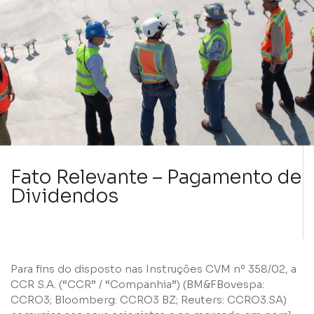
Fato Relevante – Pagamento de
Dividendos
Para fins do disposto nas Instruções CVM nº 358/02, a
CCR S.A. (“CCR” / “Companhia”) (BM&FBovespa:
CCRO3; Bloomberg: CCRO3 BZ; Reuters: CCRO3.SA)