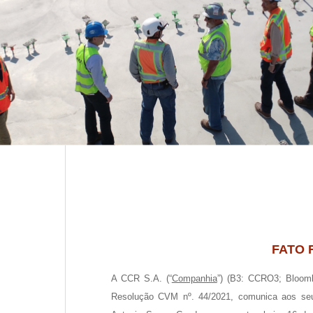
Nome
FATO 
E-mail
A CCR S.A. (“
Companhia
”) (B3: CCRO3; Bloom
Resolução CVM nº. 44/2021, comunica aos seu