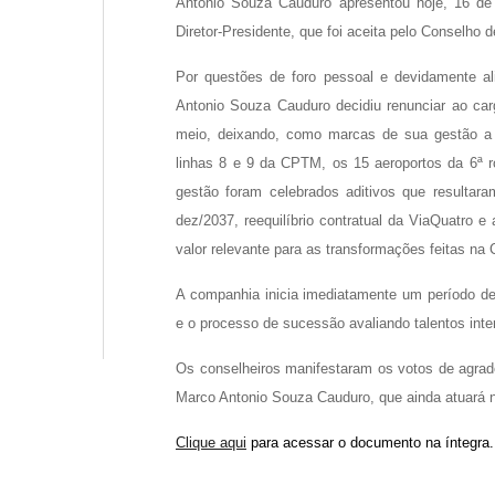
Antonio Souza Cauduro apresentou hoje, 16 de
Empresa
Diretor-Presidente, que foi aceita pelo Conselho
Por questões de foro pessoal e devidamente a
Perfil
Antonio Souza Cauduro decidiu renunciar ao carg
meio, deixando, como marcas de sua gestão a 
Grupos
linhas 8 e 9 da CPTM, os 15 aeroportos da 6ª r
gestão foram celebrados aditivos que resulta
dez/2037, reequilíbrio contratual da ViaQuatro
valor relevante para as transformações feitas na
A companhia inicia imediatamente um período de
e o processo de sucessão avaliando talentos int
Li e concordo com os
Termos de Uso
e
Política de Privacidad
Os conselheiros manifestaram os votos de agrad
Marco Antonio Souza Cauduro, que ainda atuará 
Clique aqui
para acessar o documento na íntegra.
Enviar