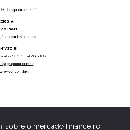
16 de agosto de 2022.
CR S.A.
ldo Perez
ações com Investidores
NTATO RI
48-5955 / 6353 / 5964 / 2108
est@grupoccr.com.br
www.ccr.com.br/ri
r sobre o mercado financeiro