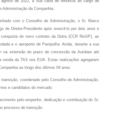
 agosto de 2022, a sua carta de renúncia ao cargo de
 de Administração da Companhia.
linhado com o Conselho de Administração, o Sr. Marco
o de Diretor-Presidente após exercê-lo por dois anos e
conquista do novo contrato da Dutra (CCR RioSP), as
odada e o aeroporto de Pampulha. Ainda, durante a sua
ram na extensão do prazo de concessão da Autoban até
 e a venda da TAS nos EUA. Estas realizações agregaram
 Companhia ao longo dos últimos 04 anos.
 transição, coordenado pelo Conselho de Administração,
ernos e candidatos do mercado.
e
ecimento pelo empenho, dedicação e contribuição do Sr.
no processo de transição.