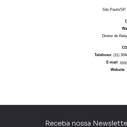
São Paulo/SP, 
C
Wa
Diretor de Rel
CO
Telefones
: (11) 30
E-mail
:
inv
Website
:
Receba nossa Newslette