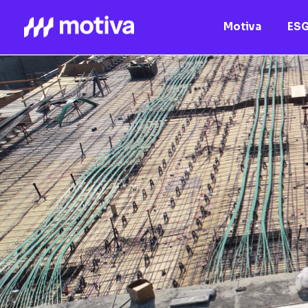
Motiva
ES
Motiva
Nossos Ativos