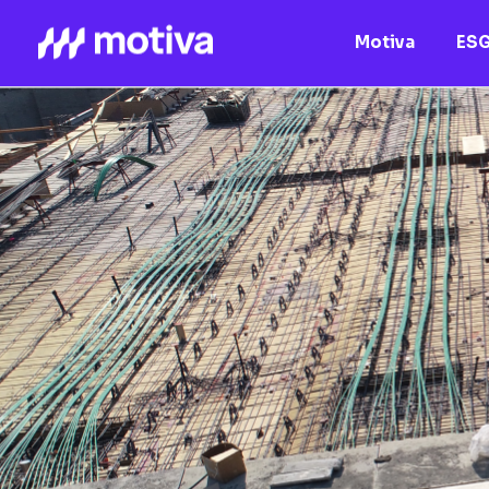
Motiva
ES
Motiva
Nossos Ativos