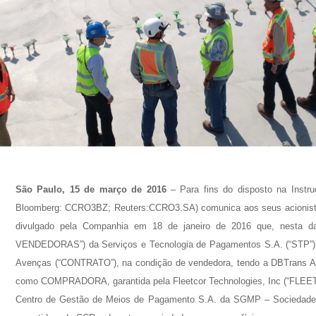
Nome
E-mail
São Paulo, 15 de março de 2016
– Para fins do disposto na Inst
Empresa
Bloomberg: CCRO3BZ; Reuters:CCRO3.SA) comunica aos seus acionista
divulgado pela Companhia em 18 de janeiro de 2016 que, nesta d
VENDEDORAS”) da Serviços e Tecnologia de Pagamentos S.A. (“STP”),
Perfil
Avenças (“CONTRATO”), na condição de vendedora, tendo a DBTrans A
como COMPRADORA, garantida pela Fleetcor Technologies, Inc (“FLEET
Centro de Gestão de Meios de Pagamento S.A. da SGMP – Sociedade
Grupos