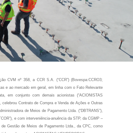
rução CVM nº 358, a CCR S.A. (“CCR”) (Bovespa:CCRO3;
s e ao mercado em geral, em linha com o Fato Relevante
ata, em conjunto com demais acionistas (“ACIONISTAS
 celebrou Contrato de Compra e Venda de Ações e Outras
dministradora de Meios de Pagamento Ltda. (“DBTRANS”),
COR”), e com interveniência-anuência da STP, da CGMP –
 de Gestão de Meios de Pagamento Ltda., da CPC, como