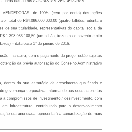
arantidoras das outras ACIONISTAS VENDEDORAS.
AS VENDEDORAS, de 100% (cem por cento) das ações
or total de R$4.086.000.000,00 (quatro bilhões, oitenta e
 de sua titularidade, representativas do capital social da
R$ 1.398.933.108,50 (um bilhão, trezentos e noventa e oito
e
ntavos) – data-base 1º de janeiro de 2016.
ão financeira, com o pagamento do preço, estão sujeitos
obtenção da prévia autorização do Conselho Administrativo
 dentro da sua estratégia de crescimento qualificado e
s de governança corporativa, informando aos seus acionistas
ia a compromissos de investimento / desinvestimento, com
 em infraestrutura, contribuindo para o desenvolvimento
ração ora anunciada representará a concretização de mais