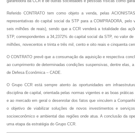
garantidora da CCR e de outras sociedades e pessoas físicas como g
Referido CONTRATO tem como objeto a venda, pelas ACIONIST
representativas do capital social da STP para a COMPRADORA, pelo val
seis milhões de reais), sendo que a CCR venderá a totalidade das ações
STP, correspondentes a 34,2372% do capital social da STP, no valor de 
Li e concordo com os
Termos de Uso
e
Política de Privacidad
milhões, novecentos e trinta e três mil, cento e oito reais e cinquenta ce
O CONTRATO prevê que a consumação da aquisição e respectiva conclus
ao cumprimento de determinadas condições suspensivas, dentre elas, a 
de Defesa Econômica – CADE.
Enviar
O Grupo CCR está sempre atento às oportunidades em infraestrutura,
disciplina de capital, orientada pelas normas vigentes e as boas prática
e ao mercado em geral o desenrolar dos fatos que vinculem a Companh
o objetivo de viabilizar soluções de novos investimentos e serviços
socioeconômico e ambiental das regiões onde atua. A conclusão da ope
uma etapa da estratégia do Grupo CCR.