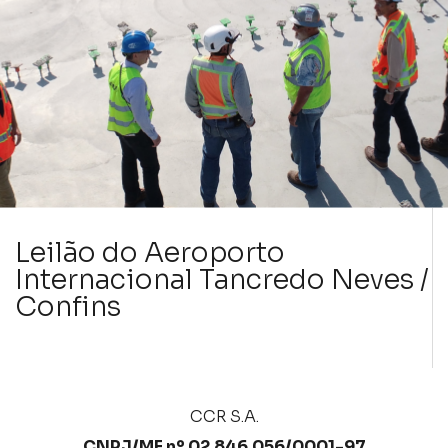
Leilão do Aeroporto
Internacional Tancredo Neves /
Confins
CCR S.A.
CNPJ/MF nº 02.846.056/0001-97