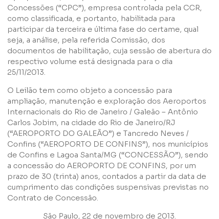
Concessões (“CPC”), empresa controlada pela CCR,
como classificada, e portanto, habilitada para
Grupos
participar da terceira e última fase do certame, qual
seja, a análise, pela referida Comissão, dos
documentos de habilitação, cuja sessão de abertura do
respectivo volume está designada para o dia
25/11/2013.
O Leilão tem como objeto a concessão para
Li e concordo com os
Termos de Uso
e
Política de
ampliação, manutenção e exploração dos Aeroportos
Privacidade
Internacionais do Rio de Janeiro / Galeão – Antônio
Carlos Jobim, na cidade do Rio de Janeiro/RJ
(“AEROPORTO DO GALEÃO”) e Tancredo Neves /
Confins (“AEROPORTO DE CONFINS”), nos municípios
de Confins e Lagoa Santa/MG (“CONCESSÃO”), sendo
a concessão do AEROPORTO DE CONFINS, por um
prazo de 30 (trinta) anos, contados a partir da data de
Enviar
cumprimento das condições suspensivas previstas no
Contrato de Concessão.
São Paulo, 22 de novembro de 2013.