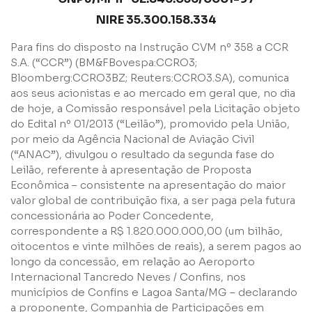
NIRE 35.300.158.334
Para fins do disposto na Instrução CVM nº 358 a CCR
S.A. (“CCR”) (BM&FBovespa:CCRO3;
Bloomberg:CCRO3BZ; Reuters:CCRO3.SA), comunica
aos seus acionistas e ao mercado em geral que, no dia
de hoje, a Comissão responsável pela Licitação objeto
do Edital nº 01/2013 (“Leilão”), promovido pela União,
por meio da Agência Nacional de Aviação Civil
Nome
(“ANAC”), divulgou o resultado da segunda fase do
Leilão, referente à apresentação de Proposta
Econômica – consistente na apresentação do maior
E-mail
valor global de contribuição fixa, a ser paga pela futura
concessionária ao Poder Concedente,
correspondente a R$ 1.820.000.000,00 (um bilhão,
oitocentos e vinte milhões de reais), a serem pagos ao
Empresa
longo da concessão, em relação ao Aeroporto
Internacional Tancredo Neves / Confins, nos
municípios de Confins e Lagoa Santa/MG – declarando
Perfil
a proponente, Companhia de Participações em